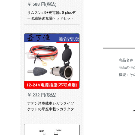
￥
588 円(税込)
サムスンs 9+充電器s 8 plusデ
ータ線快速充電ヘッドセット
AKGヘッドセットOTG交換ヘ
ッドフォンCP 12充電器【中
国紅】＋三合一数
商品の毛の
機能：そ
￥
232 円(税込)
アデン湾車載車シガラタイソ
ケットの母座車載シガラタタ
12 V汎用改ぞう24 Vシガラタ
タ車用総成自動車用品好用12
v 24 v線長60 cmプラス母座
（タバコ不可）