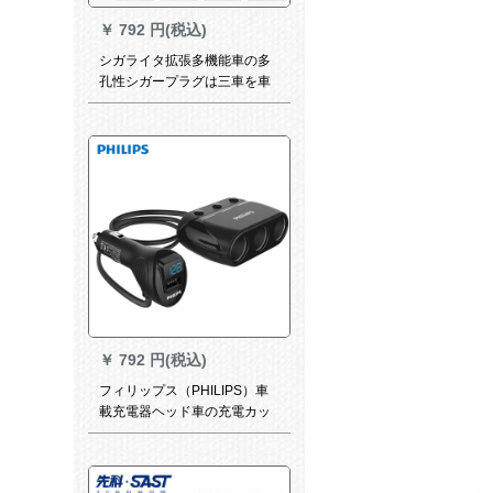
￥
792 円(税込)
シガライタ拡張多機能車の多
孔性シガープラグは三車を車
載用の多頭用拡張変換コネク
タYC-100白に三合一拠線を追
加します（サポートを送りま
す）。
￥
792 円(税込)
フィリップス（PHILIPS）車
載充電器ヘッド車の充電カッ
プシガライナーは三電圧検査
で独立スイッチ黒を充填しま
す。