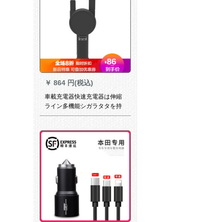
￥
864 円(税込)
車載充電器快速充電器は伸縮
ライン多機能シガラタタを持
参しています。変換ヘッドusb
拡張器アップル+typec(一代)デ
フォルトのブラックキャップ