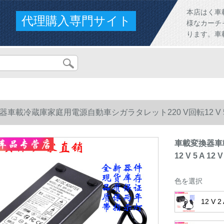
本店はく車
代理購入専門サイト
様なカーチ
ります。車
車載冷蔵庫家庭用電源自動車シガラタレット220 V回転12 V 5 A 
車載変換器車
12 V 5 A 1
色を選択
12 V 