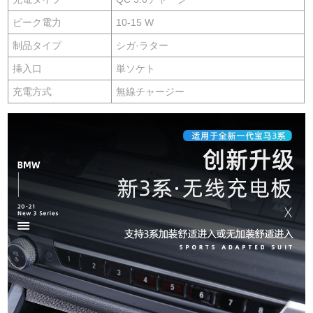
ピーク電力
10-15 W
制品タイプ
シガ·ラター
挿入口
単ソケト
充電方式
無線チャージー