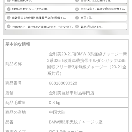
基本的な情報
金利美20-21項BMW 3系無線チャージー新
3系325 li改造車載携帯ホルダシガラタUSB
商品名称
回転フリー新3系無線チャージー（20-21全
系共通）
商品番号
668188090328
店舗
金利美自動車用品専門店
商品毛重量
0.8 kg
商品の産地
中国大陸
品番
BMW新3系无线チャージャ座
充電タイプ
QC 3.0チャージー