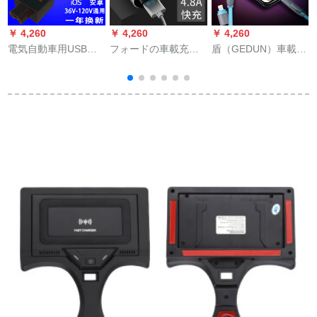
￥ 4,260
￥ 4,260
￥ 4,260
￥
電気自動車用USB携
フォードの車載充電
盾（GEDUN）車載デ
帯充電器48 V 60 V
器に適用する専用の
ータ線アップル
v
72 Vデジタル2.4 A電
モンデュオ翼は鋭利
Android 2合一汎用充
気自動車用充電器プ
界の福叡斯に力を尽
電線快速充螺旋自動
ラグ緑文字2.4 A+1.5
くして2つのUSB充電
伸縮usb電源線アップ
ミアン卓線
器HY-36雪花の銀+2
ルAndroid汎用レベル
つのデータラインを
アップモデルは急速
引っ張ります。
に充電できます。
い