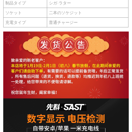
制品タイプ
シガ·ラター
ソケット
二本のソケジット
充電タイプ
普通チャージー