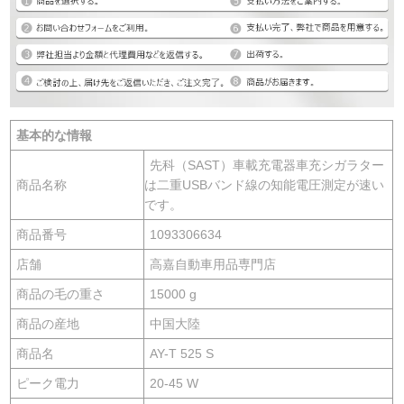
基本的な情報
先科（SAST）車載充電器車充シガラター
商品名称
は二重USBバンド線の知能電圧測定が速い
です。
商品番号
1093306634
店舗
高嘉自動車用品専門店
商品の毛の重さ
15000 g
商品の産地
中国大陸
商品名
AY-T 525 S
ピーク電力
20-45 W