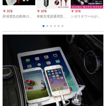
￥ 376
￥ 376
￥ 376
￥
薛湖電気自動車の電
車載充電器通用型多
シガラタワールが車
気自動車の電気自動
機能アップル携帯車
載充電器を引っ張る
車の充電器のusb型の
用トラック車を快速
と、すぐに車載充電
48 v 60 v 72 v電気瓶
車で充電し、高贵な
器を充電します。三
の三輪車の充電する
黒フラッシュ充電版
自動車多機能シガラ
変換プラグは36 V-
（布芸TYPE-C快速充
タワールプラグUSB
120 V携帯電話の充電
電線を送る）
を引くと、二車車載
器をカスタマイズし
変換器のジョイント
ます。
カップ式シガラタワ
ア
ールです。
速