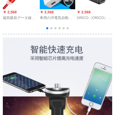
￥ 2,568
￥ 2,568
￥ 2,568
￥
磁気吸収データ線
車用の沖電気自動車
ORICO（ORICO）
日
USB充電ケーブル携
は携帯の充電コンセ
UCP-5 P USB車載充
帯電話はAndroidアッ
ントの電気自動車の
電器5口QC 3.0インテ
プルtype-cファーウェ
バッテリーカーに携
リジェントカーチャ
イOPO/VIVOを引っ
帯充電器の変換ヘッ
ージ/シガラター後の
ぱって、三安卓頭1 m
ドusbに充電します。
シートチャージベル
線の黒を充填しま
宅配便の出前神器2 A
ト延長コードQC
す。
ホワイト充電器（極
3.0【5口快速充
速充電タイプ）
電】-1.8メートル