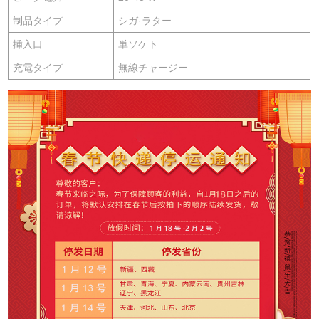
制品タイプ
シガ·ラター
挿入口
単ソケト
充電タイプ
無線チャージー