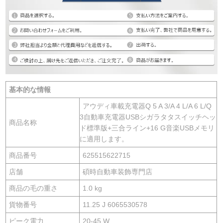
基本的な情報
アウディ車載充電器Q 5 A 3/A 4 L/A 6 L/Q
3自動車充電器USBシガラタタスイッチヘッ
商品名称
ド標準版+三合ライン+16 G音楽USBメモリ
に適用します。
商品番号
625515622715
店舗
碩時自動車装飾専門店
商品の毛の重さ
1.0 kg
貨物番号
11.25 J 6065530578
ピーク電力
20-45 W