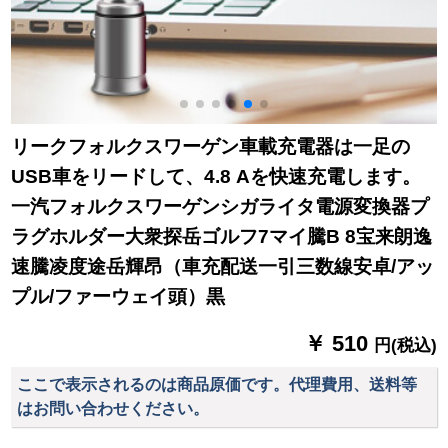
リークフォルクスワーゲン車載充電器は一足の
USB車をリードして、4.8 Aを快速充電します。
一汽フォルクスワーゲンシガライタ電源変換器プ
ラグホルダー大衆探岳ゴルフ7マイ騰B 8宝来朗逸
速騰凌度途岳輝昂（車充配送一引三数線安卓/アッ
プル/ファーウェイ頭）黒
￥ 510
円(税込)
ここで表示されるのは商品原価です。代理費用、送料等
はお問い合わせください。