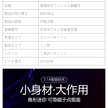
店舗
莱琥珀オフィシャル旗艦店
商品の毛の重さ
500.00 g
商品の産地
中国大陸
貨物番号
非表示アルミ合金車充電
充電タイプ
スイーパチージャ
製品タイプ
ミノ型
ソケット
二本のソケジット
ピーク電力
15-18 W