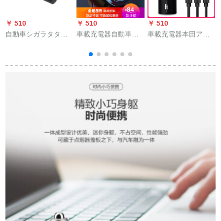
￥ 510
￥ 510
￥ 510
￥
自動車シガラタタの
車載充電器自動車は
車載充電器本田アヴ
a
電源変換プラグ多機
多機能シガライタイ
ァンシアXRD思域
能車載充電器トラッ
を充電して、プラグ
CRV飛度専用車用携
クの大容量車は有線
の車内用品カローラ
帯電話充電ダブル
で二SN 7613普通タ
usbを快速充電して、
USB速充電シガライ
イプ（2つのusb口、
すべての携帯電話に
ータクール雅黒ホン
無電圧監視）を充電
充電できます。
ダアヴァンシア専用
します。