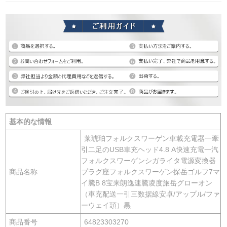
基本的な情報
莱琥珀フォルクスワーゲン車載充電器一牽
引二足のUSB車充ヘッド4.8 A快速充電一汽
フォルクスワーゲンシガライタ電源変換器
商品名称
プラグ座フォルクスワーゲン探岳ゴルフ7マ
イ騰B 8宝来朗逸速騰凌度旅岳グローオン
（車充配送一引三数据線安卓/アップル/ファ
ーウェイ頭）黒
商品番号
64823303270