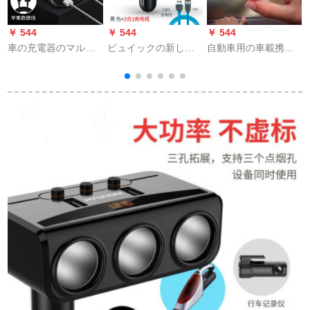
￥ 544
￥ 544
￥ 544
￥
車の充電器のマルチ
ビュイックの新しい
自動車用の車載携帯
スペースプラグ車載
英朗車載充電器は二
充電器の車はUSBポ
（
充電器車は快速充電
重usbシガラタタを引
ートを充電します。
で二、三フラッシュ
っぱると多機能携帯
ミニコンパクトコン
充電シガラタウ車の
車のブラック+2合1充
タクトは2つの隠しタ
多機能変換プラグ車
電ラインになりま
イプの複素素素素素
の充電インターフェ
す。
素素素素素素サイズ
車
ース【クールブラッ
のショートヘッドシ
ク】電圧数顕+ダブル
ガラタを引っ張る
ホール拡張【アップ
と、1分の2の汎用帯
ル快速充電線をプレ
は黒を指示します。
ゼントする】