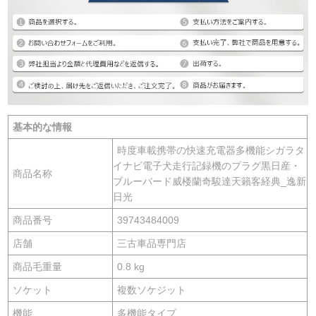
基本的な情報
時度車載携帯の快速充電器多機能シガラタ
イナビ電子犬走行記録機のプラグ黒日産・
商品名称
ブルーバード威楼蘭奇駿達天籟客経典_逸新
日光
商品番号
39743484009
店舗
三古車品専門店
商品毛重量
0.8 kg
ソケット
複数ソケジット
機能
多機能タイプ