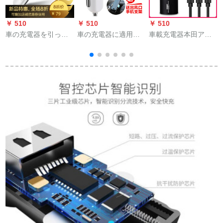
￥ 510
￥ 510
￥ 510
￥
車の充電器を引っ張
車の充電器に適用さ
車載充電器本田アヴ
ると、12 v 24 vボル
れます。自動車用充
ァンシアXRD思域
能
トシガライタ車の点
電器の充電用携帯電
CRV飛度専用車用携
火プラグを多機能フ
話の充電ヘッドセッ
帯電話充電ダブル
ァーウェイフラッシ
トに多機能車を挿入
USB速充電シガライ
ュ充電します。
します。車の中で自
ータクール雅黒ホン
動車用品GQデジタル
ダアヴァンシア専用
モデル【空の青】は
携帯スタンドに送り
ます。