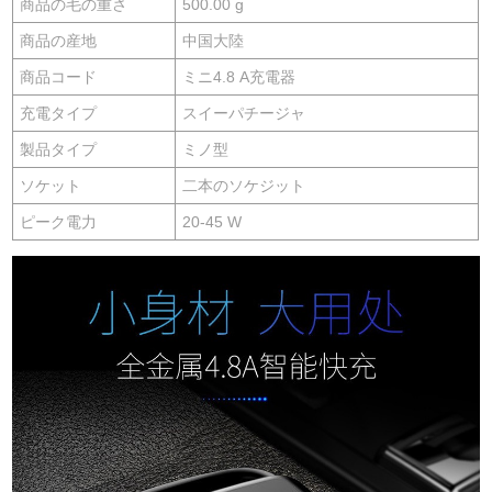
商品の毛の重さ
500.00 g
商品の産地
中国大陸
商品コード
ミニ4.8 A充電器
充電タイプ
スイーパチージャ
製品タイプ
ミノ型
ソケット
二本のソケジット
ピーク電力
20-45 W