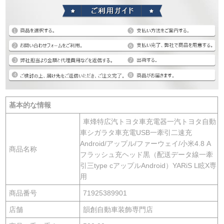
基本的な情報
車烽特広汽トヨタ車充電器一汽トヨタ自動
車シガラタ車充電USB一牽引二速充
Android/アップル/ファーウェイ/小米4.8 A
商品名称
フラッシュ充ヘッド黒（配送データ線一牽
引三type cアップルAndroid）YARiS L眩X専
用
商品番号
71925389901
店舗
韻創自動車装飾専門店