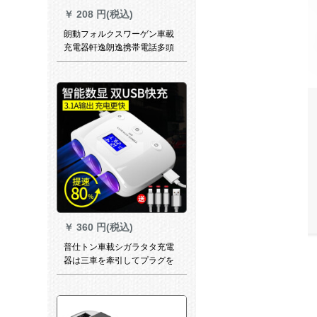
￥
208 円(税込)
朗動フォルクスワーゲン車載
充電器軒逸朗逸携帯電話多頭
奇駿専用車コンセント点火器
トヨタゴールド
￥
360 円(税込)
普仕トン車載シガラタタ充電
器は三車を牽引してプラグを
充電します。車内を二バンド
のusb分岐器付き自動車電源多
機能コンセント変換器の珠光
白は三電圧と温度監視モデル