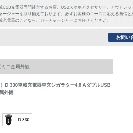
載USB充電器専門経営するお店、USBスマホアクセサリー、アウトレッ
ャージャーを取り揃えております。必ずお客様のニーズに応える自信と
載充電器のことなら、カーチャージャーにお任せください。
お問い
充電ミニ金属外観
和）D 330車載充電器車充シガラター4.8 AダブルUSB
属外観
D 330