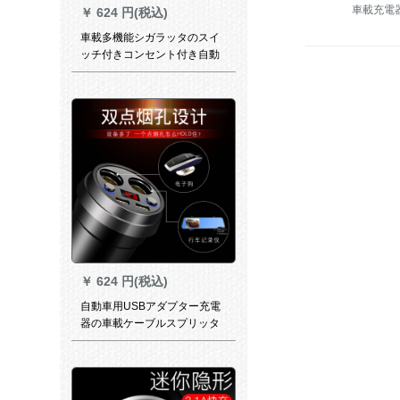
車載充電
￥
624 円(税込)
車載多機能シガラッタのスイ
ッチ付きコンセント付き自動
車用の1分の2多孔質プラグ車
載充電器車を充電し、2分の2
のUSBをプレゼントします。
￥
624 円(税込)
自動車用USBアダプター充電
器の車載ケーブルスプリッタ
が3つの携帯電話の車を引っ張
って、多機能プラグB 56を充
電します。