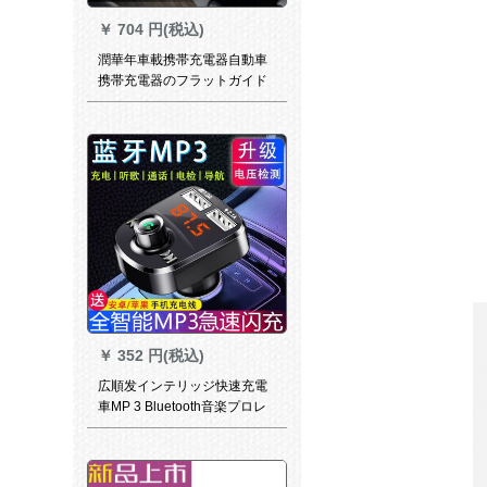
￥
704 円(税込)
潤華年車載携帯充電器自動車
携帯充電器のフラットガイド
充電器に電圧を付けて、車を
充電して、二重USBを充電し
ます。
￥
352 円(税込)
広順发インテリッジ快速充電
車MP 3 Bluetooth音楽プロレ
ヤ-免提電話FM送信機シガラ
タ式USB車載充電器は二車を
車載用mp 3に牽引する。