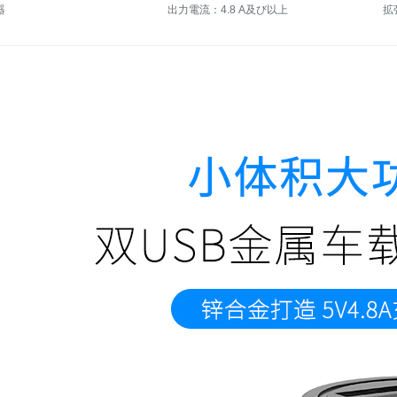
器
出力電流：4.8 A及び以上
拡