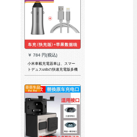
【Android de de-タランを送
る】
￥
784 円(税込)
小米車載充電器車は、スマー
トデュスusbの快速充電版多機
能車シガラターの頭を引っぱ
って、二十八W車載充電器と
アップルのデータラインを追
加します。