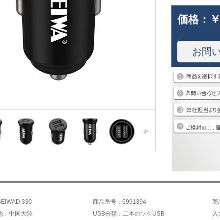
価格：
￥
お問
>
IWAD 330
商品番号：6991394
商
地：中国大陸
USB分類：二本のソケUSB
入