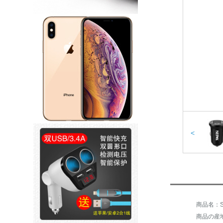
<
商品名：SE
商品の産