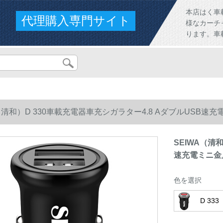
本店はく車
代理購入専門サイト
様なカーチ
ります。車
A（清和）D 330車載充電器車充シガラター4.8 AダブルUSB速
SEIWA（清
速充電ミニ金
色を選択
D 333