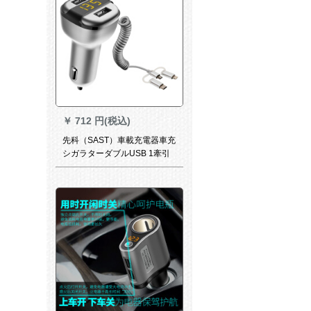
【3.1 A快速充電】
￥
712 円(税込)
先科（SAST）車載充電器車充
シガラターダブルUSB 1牽引
二アイフォンAndrotype-cイン
ターフェイス一牽引三車快速
充電器転用【レベルアップタ
イプ1牽引3】アップ
ル/Android/Type-C