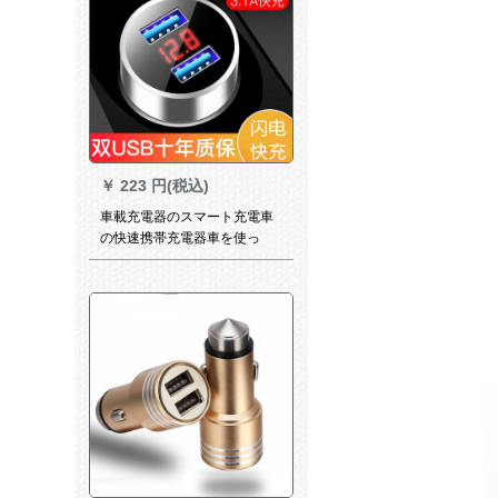
￥
223 円(税込)
車載充電器のスマート充電車
の快速携帯充電器車を使っ
て、二足のUSB車をトレーラ
ーするシガラター宇宙銀
（Androidアップル二合充電線
をプレゼントする）