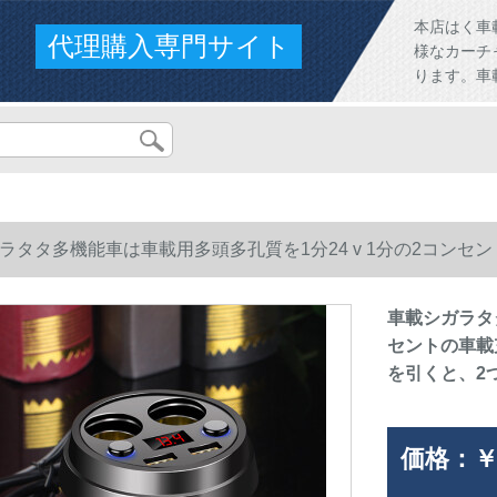
本店はく車
代理購入専門サイト
様なカーチ
ります。車
ラタタ多機能車は車載用多頭多孔質を1分24 v 1分の2コンセン
引くと、2つの自動車は2つのUSB知能を充電します。
車載シガラタタ
セントの車載
を引くと、2
価格：
￥