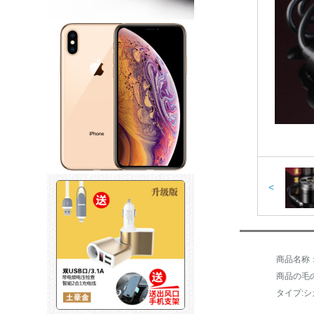
<
商品の毛の
タイプ:シ