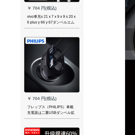
￥
704 円(税込)
vivo車充x 21 x 7 x 9 x 9 s 20 x
6 plus y 66 y 67ダンベルエム
レンジャー汽【純銅】チタ空
銀+1.5メトールフレッシャー
￥
704 円(税込)
フレップス（PHILIPS）車載
充電器は二重USBダンベル拡
张口电圧监视【ダブルUSBダ
ンベル拡张口】DMP 351 Nを
牽引します。