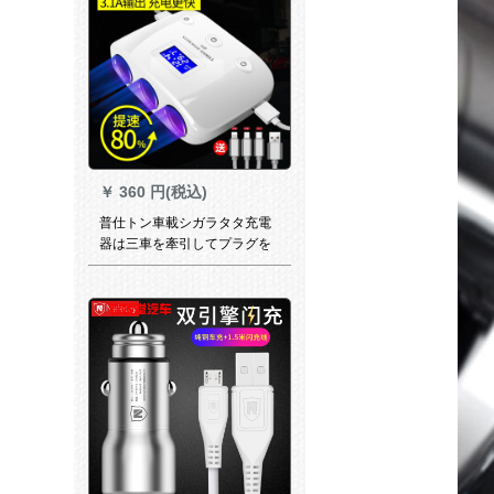
￥
360 円(税込)
普仕トン車載シガラタタ充電
器は三車を牽引してプラグを
充電します。車内を二バンド
のusb分岐器付き自動車電源多
機能コンセント変換器の珠光
白は三電圧と温度監視モデル
【3.1 A快速充電】