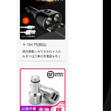
￥
784 円(税込)
現代車載シガラタタのメスホ
ルダーは三車の充電器を引く
とマルチプラグを使って座る
と二多機能【黒】電圧数が顕
著【TYPEを贈る】