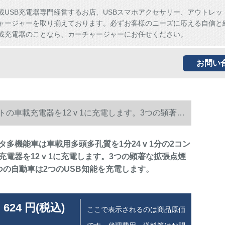
載USB充電器専門経営するお店、USBスマホアクセサリー、アウトレッ
ャージャーを取り揃えております。必ずお客様のニーズに応える自信と
載充電器のことなら、カーチャージャーにお任せください。
お問い
トの車載充電器を12 v 1に充電します。3つの顕著な
多機能車は車載用多頭多孔質を1分24 v 1分の2コン
充電器を12 v 1に充電します。3つの顕著な拡張点煙
つの自動車は2つのUSB知能を充電します。
 624 円(税込)
ここで表示されるのは商品原価