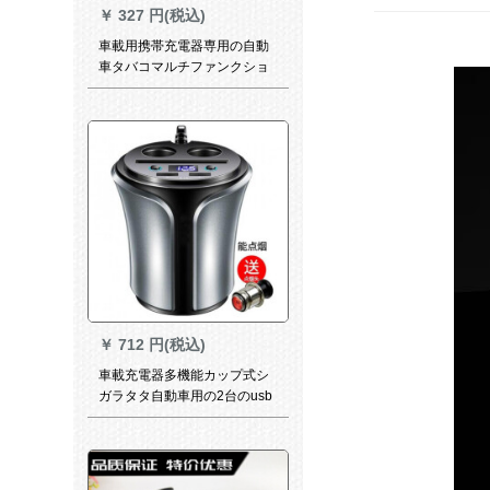
￥
327 円(税込)
車載用携帯充電器専用の自動
車タバコマルチファンクショ
ン汎用ダブルUSB変換プラグ
は、ドライブレコーダーのア
ップグレード版のホワイトゴ
ールドを充電できます。
￥
712 円(税込)
車載充電器多機能カップ式シ
ガラタタ自動車用の2台のusb
携帯充電器の自動車用品の改
造専用108 Dタバコ＋電圧検
出機能付きのトヨタカローラ
プリウスの威驰エルフコス