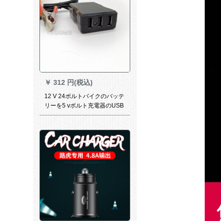
￥
312 円(税込)
12 V 24ボルトバイクのバッテ
リーを5 vボルト充電器のUSB
バッテリーに回し、携帯充電
器2.1 Aに3つのUSBソケット
を出力する（12 V 24ボルト通
用）。