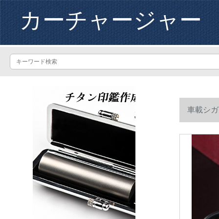
カーチャージャー
車載シガ
拡張点煙を