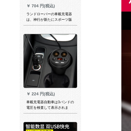
￥
704 円(税込)
ランドローバーの車載充電器
は、神行が新たにスポーツ版
に勝利したことを発見しまし
た。星脈をカバーして、車が2
つのusbプラグを引っ張って改
ぞうしたのです。シガレータ
の車は、路虎標識チタンの空
車で、2つのusb車を引っ張っ
て、タバコを入れています。
￥
224 円(税込)
車載充電器自動車は3バンドの
電圧を検査して表示されま
す。多機能車用携帯充電器シ
ガラター汎用ダブルUSB車で
自動車用品の新車を充電しま
す。