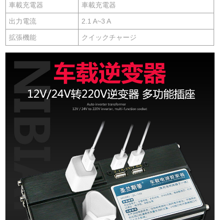
車載充電器
車載充電器
出力電流
2.1 A~3 A
拡張機能
クイックチャージ