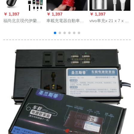
￥ 1,397
￥ 1,397
￥ 1,397
￥
福尚北京現代伊蘭特
車載充電器自動車の
vivo車充x 21 x 7 x 9 x
車
悦動名図朗動領動索
ダブルUSBインテリ
9 s 20 x 6 plus y 66 y
納塔八瑞納運動版現
ジェントプラグは二
67ダンベルエムレン
代車載充電器自動車
転インターフェース
ジャー汽【純銅】チ
充電器多機能シガラ
の汎用スマートフォ
タ空銀+1.5メトール
イタプラグu【銀色】
ン車の充電ケースに
フレッシャー
3.6 A電圧監視（3合1
充電ヘッドの赤を入
データ線送り）10年
れます。