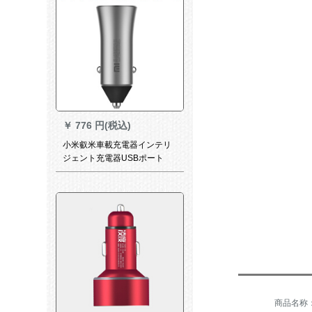
￥
776 円(税込)
小米叡米車載充電器インテリ
ジェント充電器USBポート
Bluetoothは二多機能の快速車
で充電します。小米車載充電
器は速く充電します。