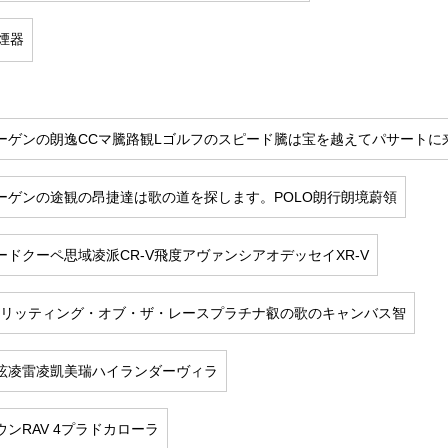
煙器
ーゲンの朗逸CCマ騰路観Lゴルフのスピード騰は宝を越えてパサートに
ーゲンの途観の昂捷達は歌の道を探します。POLO朗行朗境蔚領
ドクーペ思域凌派CR-V飛度アヴァンシアオデッセイXR-V
アイリッティング・オブ・ザ・レースプラチナ叡の歌のキャンバス智
眩凌雷凌凱美瑞ハイランダーヴィラ
ンRAV 4プラドカローラ