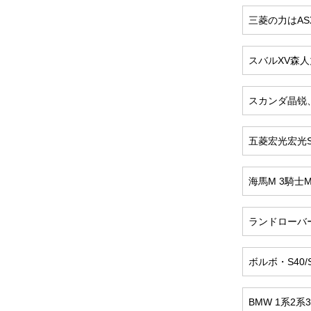
三菱の力はA
スバルXV森人
スカンダ晶锐、
五菱宏光宏光S
海馬M 3騎士M 
ランドローバ
ボルボ・S40/S 8
BMW 1系2系3系5