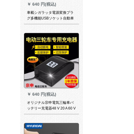
￥
640 円(税込)
車載シガラッタ電源変換プラ
グ多機能USBソケット自動車
用携帯充電器接続ヘッド大電
力無線電圧測定モデル
￥
640 円(税込)
オリジナル宗申電気三輪車バ
ッテリー充電器48 V 20 A 60 V
30 A 72 V 35 AH 32 A 40 AH
45 A 50 A 60 V 30 AH Tタイプ
通用