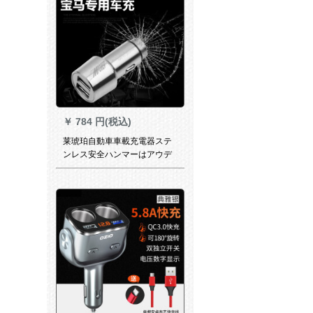
￥
784 円(税込)
莱琥珀自動車車載充電器ステ
ンレス安全ハンマーはアウデ
ィ/BMW/ベンツ/ホンダフォル
クスワーゲン/東風/トヨタ/日
産に三本のケーブル充電器
BMWに三本のデータラインを
送ります。