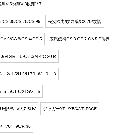
翔V 5悦翔V 3悦翔V 7
CS 35/CS 75/CS 95
長安欧尚/欧力威/CX 70/欧諾
 6/GA 8/GS 4/GS 5
広汽伝祺GS 8 GS 7 GA 5 S視界
M 2眩しいC 50/M 4/C 20 R
2/H 5/H 6/H 7/H 8/H 9 H 3
L/CT 6/XTS/XT 5
優6/SUV大7 SUV
ジャガーXFL/XE/XJ/F-PACE
T 70/T 90/R 30