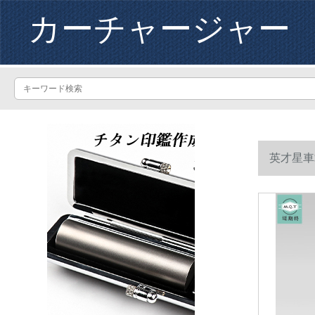
カーチャージャー
英才星車
ド版インバータ