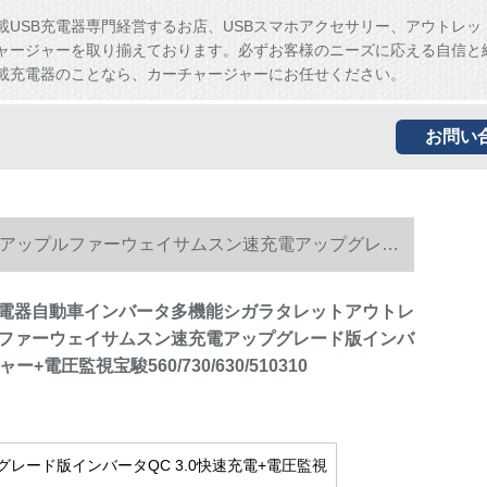
載USB充電器専門経営するお店、USBスマホアクセサリー、アウトレッ
ャージャーを取り揃えております。必ずお客様のニーズに応える自信と
載充電器のことなら、カーチャージャーにお任せください。
お問い
アップルファーウェイサムスン速充電アップグレー
電器自動車インバータ多機能シガラタレットアウトレ
ファーウェイサムスン速充電アップグレード版インバ
ャー+電圧監視宝駿560/730/630/510310
グレード版インバータQC 3.0快速充電+電圧監視