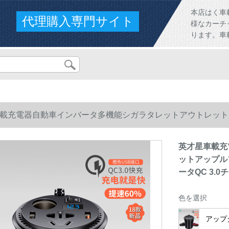
本店はく車
代理購入専門サイト
様なカーチ
ります。車
載充電器自動車インバータ多機能シガラタレットアウトレット
QC 3.0チャー+電圧監視宝駿560/730/630/510310
英才星車載充
ットアップル
ータQC 3.0チ
色を選択
アップ