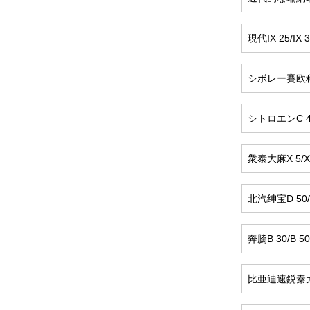
現代IX 25/IX
シボレー賽欧
シトロエンC 4 
衆泰大麻X 5/X 7
北汽绅宝D 50/X 
奔騰B 30/B 50/
比亜迪速鋭秦