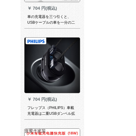
￥
704 円(税込)
車の充電器を三つ引くと、
USBケーブルの車を一分の二
の無線車でシガラターを充電
します。二番目の優雅な銀の
フラッシュ充版（布芸安卓快
充線を送ります。）
￥
704 円(税込)
フレップス（PHILIPS）車載
充電器は二重USBダンベル拡
张口电圧监视【ダブルUSBダ
ンベル拡张口】DMP 351 Nを
牽引します。