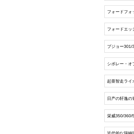
フォードフォ
フォードエッ
プジョー301/30
シボレー・オ
起亜智走ライオンK 
日产の轩逸の
栄威350/360/55
近代的な瑞納