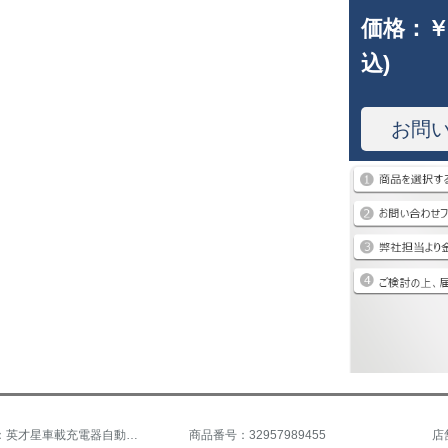
価格：
￥
込)
お問
商品名称：英才星車載充電器自動車インバータ多機能シガラタレットアウトレットアップルファーウェイ三星快充電アップグレード版インバータQC 3.0チャージャ+電圧監視宝駿560/730/610/630/510310
商品番号：32957989455
店