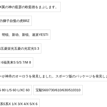
SX翼の神の藍瑟の欧藍徳をまぶします。
力獅子自慢の虎BRZ
明锐、新动、新锐、速派YESTI
五菱栄光五菱の光宏光S 3
6福美来S 5/S 7/M 8
ーが神舟のオーロラを発見しました。スポーツ版のパッケージを発見し
0 L/S 60 L/XC 60
宝駿560/730/610/630/510310
系X 1/X 3/X 4/X 5/X 6