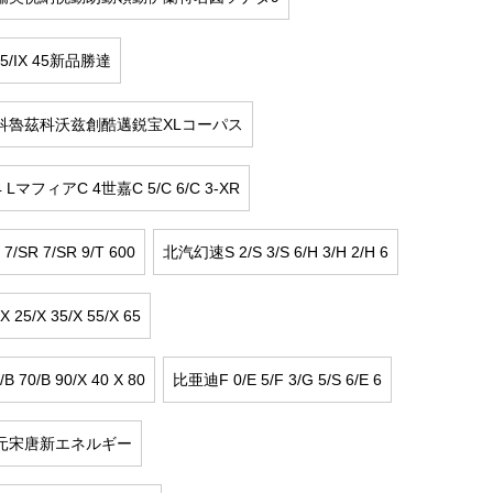
 35/IX 45新品勝達
科魯茲科沃兹創酷邁鋭宝XLコーパス
LマフィアC 4世嘉C 5/C 6/C 3-XR
/SR 7/SR 9/T 600
北汽幻速S 2/S 3/S 6/H 3/H 2/H 6
25/X 35/X 55/X 65
B 70/B 90/X 40 X 80
比亜迪F 0/E 5/F 3/G 5/S 6/E 6
元宋唐新エネルギー