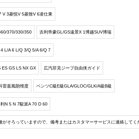
 7 V 3菱悦V 5菱致V 6凌仕東
0/370/330/350
吉利帝豪GL/GS遠景X 1博越SUV博瑞
L/A 6 L/Q 3/Q 5/A 6/Q 7
ES GS LS NX GX
広汽菲克ジープ自由侠ガイド
科雷嘉風朗维度
ベンツC級E級GLA/GLOC/GLK/A級B級
 5 N 7駿派A 70 D 60
種がそろっていますので、備考またはカスタマーサービスに連絡してく