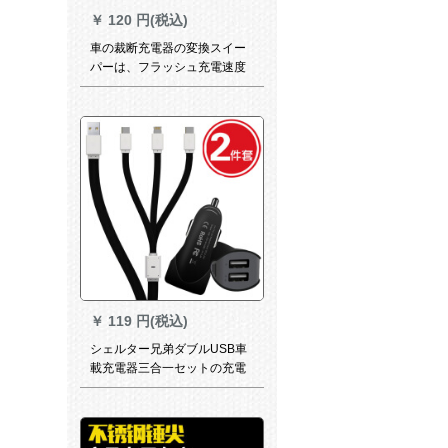
￥
120 円(税込)
車の裁断充電器の変換スイー
パーは、フラッシュ充電速度
で車載充電器自動車の携帯電
話に充電します。シガラタタ
を充電して、プラグを接続し
ます。二多機能車を引っ張っ
て、黒を充電します。
￥
119 円(税込)
シェルター兄弟ダブルUSB車
載充電器三合一セットの充電
コードによると、アップル
Android Type-C 2セットの
USB車載充電器+多機能ケーブ
ル黒セットです。