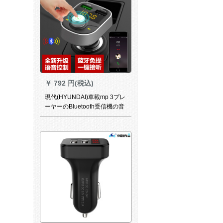
￥
792 円(税込)
現代(HYUNDAI)車載mp 3プレ
ーヤーのBluetooth受信機の音
声制御フリー電話車の車載充
電器fm送信機の公式標準装備