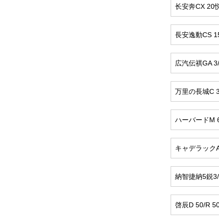
长安奔CX 20悦
長安逸動CS 15/
広汽伝祺GA 3/GA
万里の長城C 30/
ハーバードM 6/H 
キャデラックATS-
納智捷納5鋭3/U
啓辰D 50/R 50/