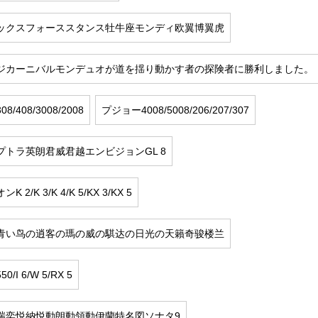
ックスフォーススタンス牡牛座モンディ欧翼博翼虎
ジカーニバルモンデュオが道を揺り動かす者の探険者に勝利しました。
8/408/3008/2008
プジョー4008/5008/206/207/307
プトラ英朗君威君越エンビジョンGL 8
2/K 3/K 4/K 5/KX 3/KX 5
青い鸟の逍客の瑪の威の騏达の日光の天籟奇骏楼兰
0/I 6/W 5/RX 5
瑞奕悦納悦動朗動領動伊蘭特名図ソナタ9