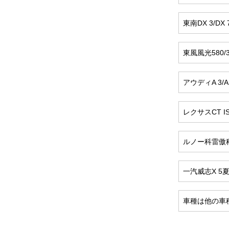
東南DX 3/DX
東風風光580/36
アウディA 3/A 4 
レクサスCT IS 
ルノー科雷傲
一汽威志X 5夏利N
車種は他の車