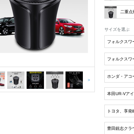
二重点
サイズを選ぶ
フォルクスワ
フォルクスワ
ホンダ・アコー
>
本田UR-V
トヨタ、享発
豊田鋭志クラウ