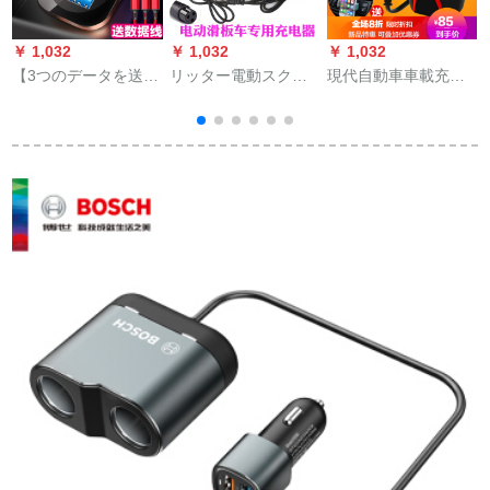
￥ 1,032
￥ 1,032
￥ 1,032
￥
【3つのデータを送
リッター電動スクー
現代自動車車載充電
K
る】USAMS車載充電
ター充電器36 V 42 V
器カップ式シガラタ
器車充電器シガライ
2 A携帯折りたたみ式
ーは二車を引っ張っ
3
ナミニ金属4.8 Aを
2輪カジュアルカー充
て三USB多孔質スマ
5
USBに充電し、2つの
電器スライド車通用
ート車用コンセント
自動車アップルファ
モデル
に電圧を入れて送デ
ーウェイ汎用【金属
ータ線を検出しま
ミニチュアブラッ
す。
ク】4.8 AダブルUSB
フラッシュ充電