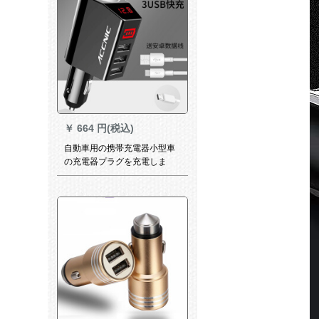
￥
664 円(税込)
自動車用の携帯充電器小型車
の充電器プラグを充電しま
す。車載充電器車の充電器は
シガラッタのプラグを引く
と、二、三usb車用品の多機能
携帯電話「クラシックブラッ
ク」のミニデジタルモデルで
す。電圧監視*3.4 A大電流*を
配合しています。