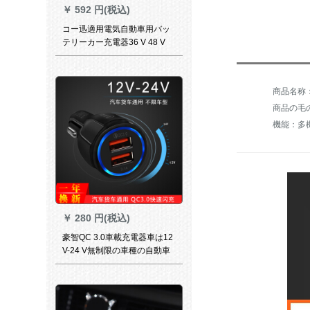
￥
592 円(税込)
コー迅適用電気自動車用バッ
テリーカー充電器36 V 48 V
12 Ah 20 Ah 30 AHリチウム電
池通用原装48 V 20 AH
商品の毛の
機能：多
￥
280 円(税込)
豪智QC 3.0車載充電器車は12
V-24 V無制限の車種の自動車
トラック通用シガライターを
引っぱると二重のUSBを高速
フラッシュしてQC 3.0に充電
します。