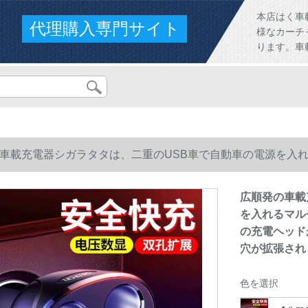
本店はく車
代理購入専門サイト
様なカーチ
ります。車
車載充電器シガラタタは、二重のUSB車で自動車の電源を入
充電ヘッドが拡張ソケットに充電されます。電圧モニタ+二重
広順発の車載
を入れるマル
の充電ヘッド
穴が拡張され
色を選択