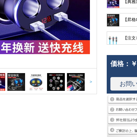
【典雅
【昇格
【注文
価格：
￥
>
お問