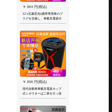
￥
864 円(税込)
12 v五菱宏光s携帯専用車のプ
ラグを交換し、車載充電器付
き携帯電話を充電します。
￥
856 円(税込)
現代自動車車載充電器カップ
式シガラターは二車を引っ張
って三USB多孔質スマート車
用コンセントに電圧を入れて
送データ線を検出します。