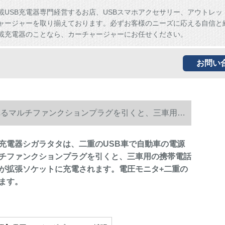
載USB充電器専門経営するお店、USBスマホアクセサリー、アウトレッ
ャージャーを取り揃えております。必ずお客様のニーズに応える自信と
載充電器のことなら、カーチャージャーにお任せください。
お問い
れるマルチファンクションプラグを引くと、三車用の
の穴が拡張されます。
充電器シガラタタは、二重のUSB車で自動車の電源
チファンクションプラグを引くと、三車用の携帯電話
が拡張ソケットに充電されます。電圧モニタ+二重の
ます。