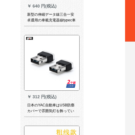
￥
640 円(税込)
新型の伸縮データ線三合一安
卓通用の車載充電器線typec車
用白色
￥
312 円(税込)
日本のYAC自動車はUSB防塵
カバーで雰囲気灯を飾ってい
ます。車に個性的なLEDナイ
トライト車内補助照明HY-
422/USB個性的雰囲気灯