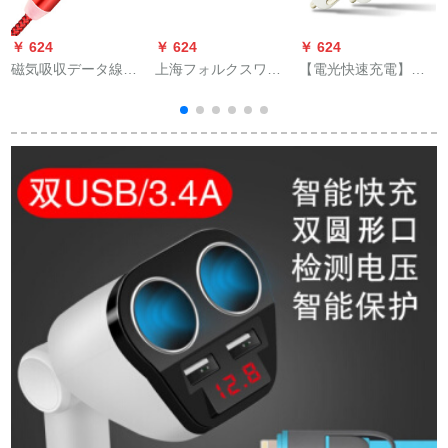
￥ 624
￥ 624
￥ 624
￥
磁気吸収データ線
上海フォルクスワー
【電光快速充電】車
USB充電ケーブル携
ゲン車載充電器USB
載充電器ダブルUSB
帯電話はAndroidアッ
充電器車載知能快速
車充電器
プルtype-cファーウェ
充電器シガライタ変
ェ
イOPO/VIVOを引っ
換プラグ通用
p
ぱって、三安卓頭1 m
線の黒を充填しま
す。