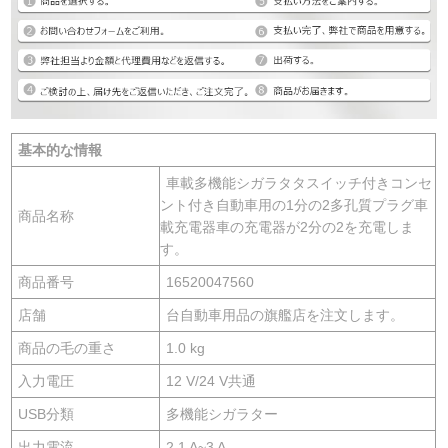
基本的な情報
車載多機能シガラタタスイッチ付きコンセ
ント付き自動車用の1分の2多孔質プラグ車
商品名称
載充電器車の充電器が2分の2を充電しま
す。
商品番号
16520047560
店舗
台自動車用品の旗艦店を注文します。
商品の毛の重さ
1.0 kg
入力電圧
12 V/24 V共通
USB分類
多機能シガラター
出力電流
2.1 A~3 A