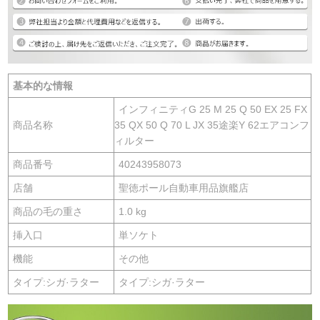
基本的な情報
インフィニティG 25 M 25 Q 50 EX 25 FX
商品名称
35 QX 50 Q 70 L JX 35途楽Y 62エアコンフ
ィルター
商品番号
40243958073
店舗
聖徳ポール自動車用品旗艦店
商品の毛の重さ
1.0 kg
挿入口
単ソケト
機能
その他
タイプ:シガ·ラター
タイプ:シガ·ラター