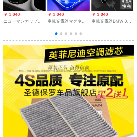
￥ 1,040
￥ 1,040
￥ 1,040
￥
ニューマンカップ式
車載充電器マグネッ
車載充電器BMW 3系
の車載充電器多機能
トアップル車用流光
320 li 5系525新品x 1
シガラターは二本の
データ線自動車磁気
x 3 x 5 x 6トレーラー
プラグインヘッドタ
充電ケーブル
2台のusb充電器HY-
イプの多機能車を引
Androtype-cインター
36クールブラック+ト
っ張って、快速充電
フェースvivoファーウ
リプルコード
銀
の標準装備＋type-c充
ェイoppo携帯電話
電ラインを充電しま
Androidヘッド+青い
す。
光