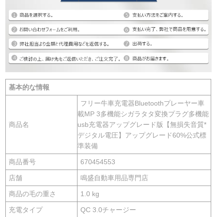
基本的な情報
フリー牛車充電器Bluetoothプレーヤー車
載MP 3多機能シガラタタ変換プラグ多機能
商品名
usb充電器アップグレード版【無損失音質*
デジタル電圧】アップグレード60%公式標
準装備
商品番号
670454553
店舗
鳴盛自動車用品専門店
商品の毛の重さ
1.0 kg
充電タイプ
QC 3.0チャージー