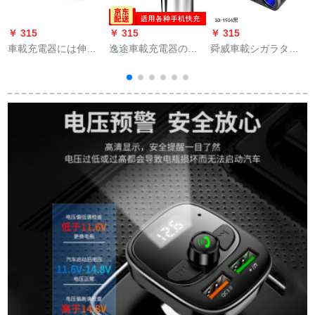
￥ 315
￥ 315
￥ 315
￥
車載充電器には伸縮
逸途車載充電器の車
舜威車載シガラター
充電ケーブルを持参
は快速充電器を充電
三自動車多機能シガ
し、三二型自動車用
し、車載電源を入れ
ラタイソケットダブ
シガラタレットプラ
て、二＋二重USB 2.1
ルUSB携帯充電器の
グusb多機能快速充電
A緊急時全金属安全ハ
電源に電圧表示独立
24 v携帯車の大型ト
ンマーのリンゴ安卓
スイッチ1904珠光ブ
ラックを装着し、紳
華を平板通用紳士銀
ラック
士用黒三合一伸縮ラ
とする。
イン＋USBポートを
収納できます。