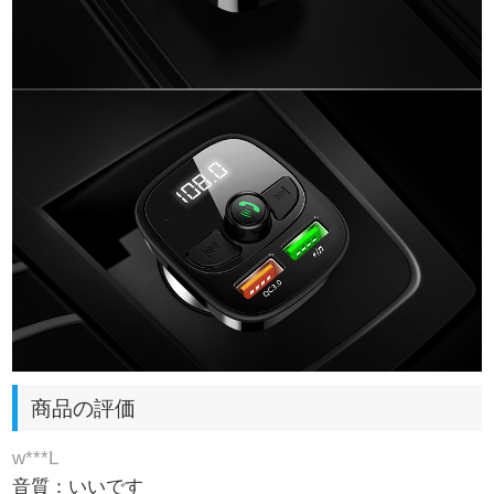
商品の評価
w***L
音質：いいです