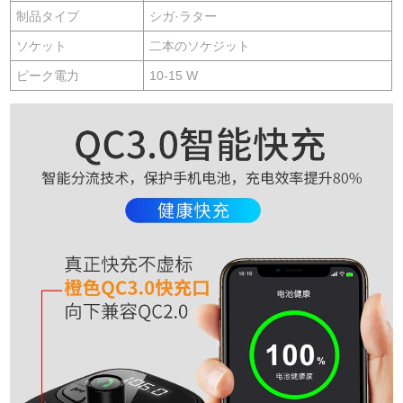
制品タイプ
シガ·ラター
ソケット
二本のソケジット
ピーク電力
10-15 W