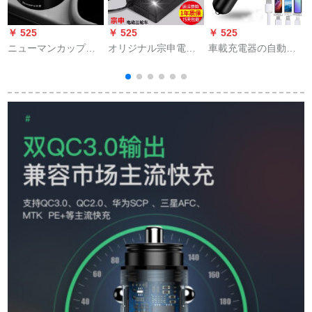
￥ 525
￥ 525
￥ 525
￥
ニューマンカップ式
オリジナル宗申電気
車載充電器の自動車
の車載充電器多機能
三輪車バッテリー充
充電器の多機能シガ
シガラターは二本の
電器48 V 20 A 60 V
ライタプラグusbイン
プラグインヘッドタ
30 A 72 V 35 AH 32
ターフェース多機能
イプの多機能車を引
A 40 AH 45 A 50 A
車用携帯電話の快速
っ張って、快速充電
60 V 30 AH Tタイプ
充電【バラ金】4.8 A
の標準装備＋type-c充
通用
の電圧監視（3合1デ
電ラインを充電しま
ータ線送り）10
す。