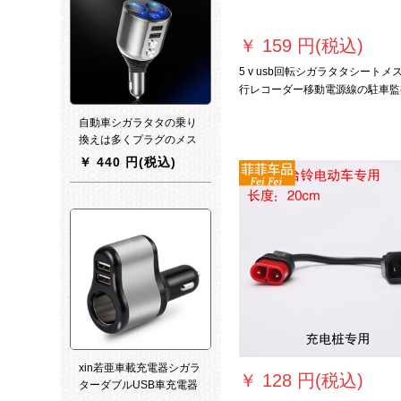
￥
159 円(税込)
5 v usb回転シガラタタシートメ
行レコーダー移動電源線の駐車監
変換清浄器5 V USB回転12 Vシ
自動車シガラタタの乗り
ター83 cm
換えは多くプラグのメス
ホルダーで3電源を引換
￥
440 円(税込)
えて多機能コンセントの
車載充電器シガラタタの
拡張電源を入れるとシガ
レット車に充電できま
す。
xin若亜車載充電器シガラ
￥
128 円(税込)
ターダブルUSB車充電器