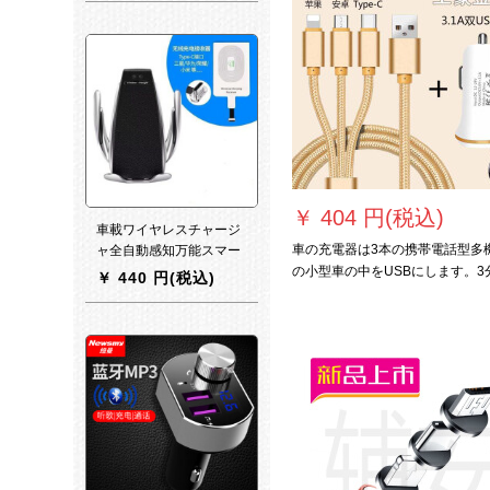
能があります。自動車は
ファーウェイの携帯電話
で通用する万能型に転換
して1.5メートル伸びま
す。長めの紳士黒伸縮収
納3台の設備は同時に2.4
Aを充電します。
￥
404 円(税込)
車載ワイヤレスチャージ
車の充電器は3本の携帯電話型多
ャ全自動感知万能スマー
トフォンサポート
の小型車の中をUSBにします。3
￥
440 円(税込)
Androidファーウェイア
秒の三合にして、3.
ップル通用快充小魔
夹/Android受信貼付
TYPE-C