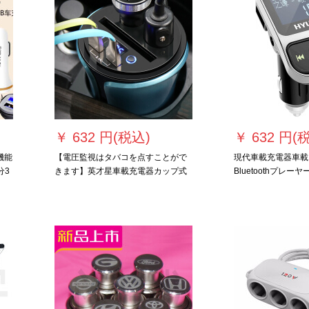
￥
632 円(税込)
￥
632 円(
機能
【電圧監視はタバコを点すことがで
現代車載充電器車載ビ
分3
きます】英才星車載充電器カップ式
Bluetoothプレー
一引二型シガラター携帯電話の多機
送信受信機が電話自
能車は宝石ブルーを担当します。
たないことを示して