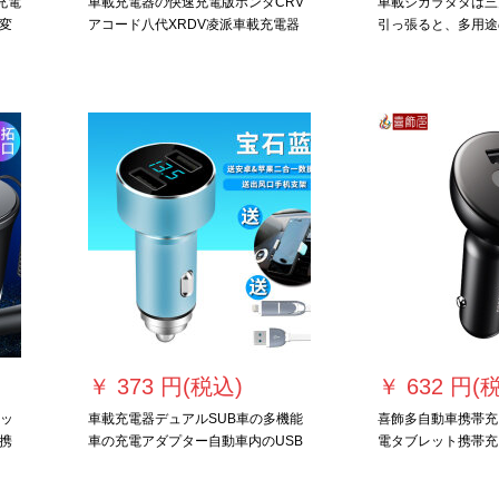
充電
車載充電器の快速充電版ホンダCRV
車載シガラタタは三
変
アコード八代XRDV凌派車載充電器
引っ張ると、多用途
にな
は、二速充電シガラタタを牽引して
を引っぱると、二変
車に充電し、二ミニモデル【青】
充電器を充電して、
を充電します。無線
スを占めません。
￥
373 円(税込)
￥
632 円(
カッ
車載充電器デュアルSUB車の多機能
喜飾多自動車携帯充
携
車の充電アダプター自動車内のUSB
電タブレット携帯充
インターフェース変換プラグ合金の
変換コネクタソケッ
版
数が目立つ青色【サポート＋データ
ラッシュ充電器36