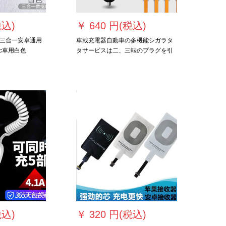
税込)
￥
640 円(税込)
三合一安卓通用
車載充電器自動車の多機能シガラタ
ec車用白色
タサービスは二、三転のプラグを引
くと、usb充電器の携帯電話は速く砂
を充填し、高度化し、80%は高品質
の三合一充電ラインを送る。
税込)
￥
320 円(税込)