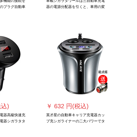
多機能の接続を
車載シガラタワールは三自動車充電
のプラグ自動車
器の電源分配器を引くと、車用の変
換充電器の快速
換コンセントガス車の充電プラグの
電圧監視モデル
一部が三点煙気SD-938三穴ダブル
で小型でスペー
USBタイプ【黒】
税込)
￥
632 円(税込)
電器高級快速充
英才星の自動車キャリア充電器カッ
電器シガラタタ
プ充シガライナーの二大パワーでタ
ト安全多機能フ
バコが吸えます。108 Dグレーのビ
0度回転ブラック
ュイック英朗威君越凯越VERLITE 5