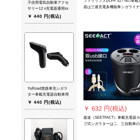
フィリップスDLPP 527 Nの車載
子供用電気自動車アクセ
器は三速充電多機能車シガライナ
サリー12 v充電器通用sx
換プラグを引くと二usbブラック
128ベンツ子供用車sx
￥
440 円(税込)
ります。
118充電器12 V 1000 mA
変灯充電器
YuRoad悠路車充シガラ
ター車載充電器自動車用
品安全車充帯安全ハンマ
￥
440 円(税込)
ーBM 2034
￥
632 円(税込)
嘉途（SEETFACT）車載充電器
プ式シガラターは二、三自動車の
帯電話を引っぱってUSB充電しま
す。多機能車チャージK 6 s尊雅