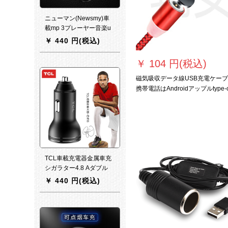
ニューマン(Newsmy)車
載mp 3プレーヤー音楽u
ディスクブルートゥース
￥
440 円(税込)
受信機自動車usbシガラ
アイパッドmp 3車載充電
￥
104 円(税込)
器はアップル携帯充電線
+駐車カードの公式標識
磁気吸収データ線USB充電ケー
を振って送ります。
携帯電話はAndroidアップルtype-
ァーウェイOPO/VIVOを引っぱっ
て、三安卓頭1 m線の黒を充填し
す。
TCL車載充電器金属車充
シガラター4.8 Aダブル
USB携帯充電器一牽引二
￥
440 円(税込)
車用電圧測定ファッショ
ン黒