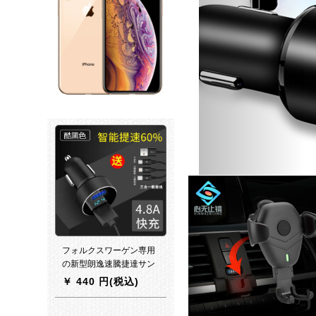
フォルクスワーゲン専用
の新型朗逸速騰捷達サン
タナパサト宝来自動車充
￥
440 円(税込)
電器5 Aシガラタヘッド車
はHY-36クール黒+三合一