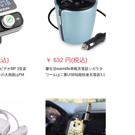
税込)
￥
632 円(税込)
デオMP 3音楽
馨生活warmlife車載充電器シガラタ
ヤーの大画面はFM
ワールは二重USB知能快速充電器3.1
動車充電器を持
A自動車用充電器コンバータと独立ス
います。
イッチ付きの車載充電カップを引っ
ぱる。