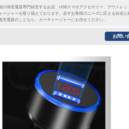
載USB充電器専門経営するお店、USBスマホアクセサリー、アウトレッ
ャージャーを取り揃えております。必ずお客様のニーズに応える自信と
載充電器のことなら、カーチャージャーにお任せください。
お問い
Next