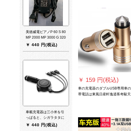
（伸縮ライン）
美徳威電ピアノP 60 S 80
MP 2000 MP 3000 G 320
G 520電源アダプター
￥
440 円(税込)
￥
159 円(税込)
車の充電器のダブルUSB専用車
帯電話は東風日産軒逸逍客奇駿天
線の金色を充電します。
車載充電器は三小米を引
っぱると、シガラタタに
充電します。快速車で充
￥
440 円(税込)
電します。bは二頭の機