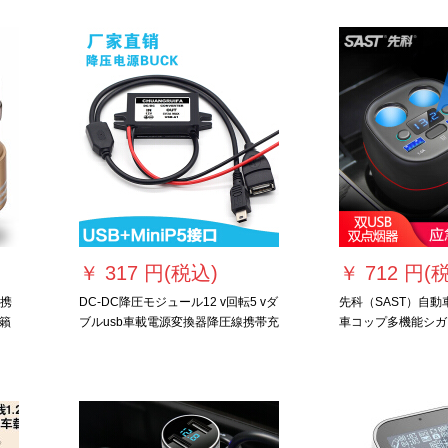
ライン】
モデルシボレー創酷
フォルツマフィアX
￥
317 円(税込)
￥
712 円(
の携
DC-DC降圧モジュール12 v回転5 vダ
先科（SAST）自
籟
ブルusb車載電源変換器降圧線携帯充
車コップ多機能シガ
電トランスUSB+minip 5インターフ
ブルUSBダブル穴
ェース
テリジェント充電カップ