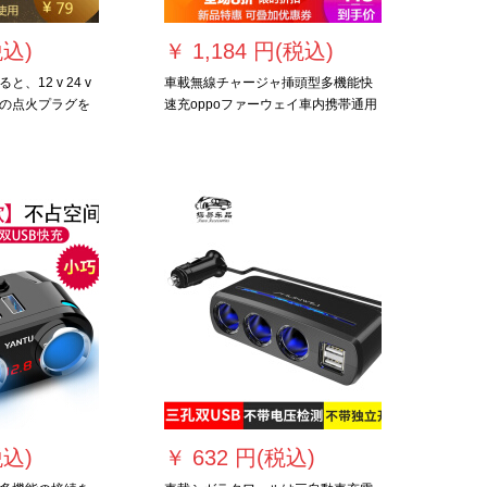
税込)
￥
1,184 円(税込)
、12 v 24 v
車載無線チャージャ挿頭型多機能快
の点火プラグを
速充oppoファーウェイ車内携帯通用
フラッシュ充電
フラッシュチャージ【雪花銀】4.8
A（1牽引3充電ケーブルを送る）
税込)
￥
632 円(税込)