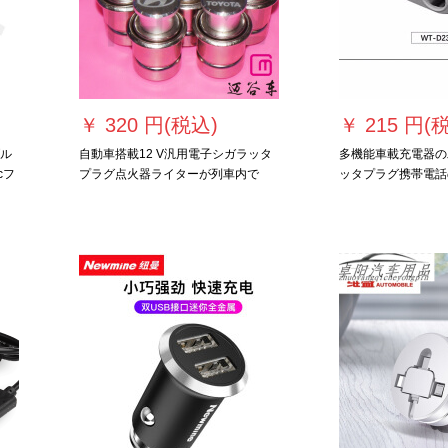
￥
320 円(税込)
￥
215 円(
ブル
自動車搭載12 V汎用電子シガラッタ
多機能車載充電器の
cフ
プラグ点火器ライターが列車内で
ッタプラグ携帯電話
BMWを加熱することを注文しまし
口USBケーブルを
ま
た。アウディ\ベンツ（メッセージを
12 v大型トラック2
撮ってください。）
タが三USB白色に