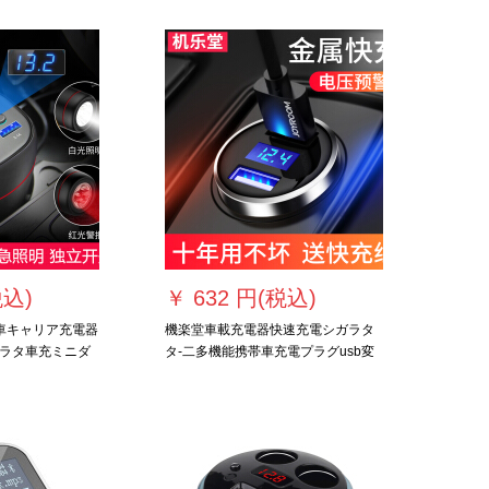
科魯斯科パキ科
L探界者柯蘭多
税込)
￥
632 円(税込)
動車キャリア充電器
機楽堂車載充電器快速充電シガラタ
ラタ車充ミニダ
タ-二多機能携帯車充電プラグusb変
独立スイッチイン
換器自動車通用アップル安卓華は
AY-T 63
【チタン空黒】合金数顕電圧早期警
報モデル★快速充電速度60%