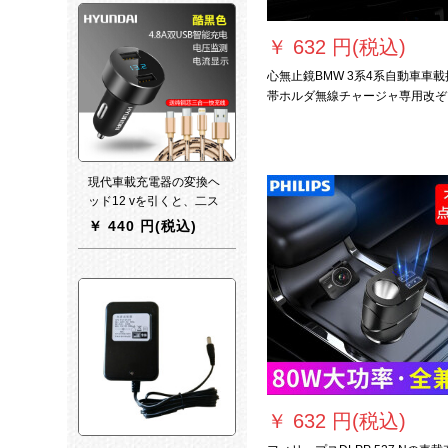
データ線を充電します。
￥
632 円(税込)
心無止鏡BMW 3系4系自動車車載
帯ホルダ無線チャージャ専用改ぞ
系4系携帯電話の充電が速いです
現代車載充電器の変換ヘ
ッド12 vを引くと、二ス
マートフォンの快速充電
￥
440 円(税込)
用シガラタウ多機能クー
ルブラック（4.8 A電圧検
出付き）が純銅心三合一
充電ラインに送られま
す。
￥
632 円(税込)