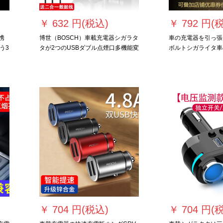
￥
632 円(税込)
￥
792 円(
携
博世（BOSCH）車載充電器シガラタ
車の充電器を引っ張ると
う3
タが2つのUSBダブル点煙口多機能変
ボルトシガライタ車
。
換器電圧検出LED数顕PS 600
多機能ファーウェイ
します。
￥
704 円(税込)
￥
704 円(