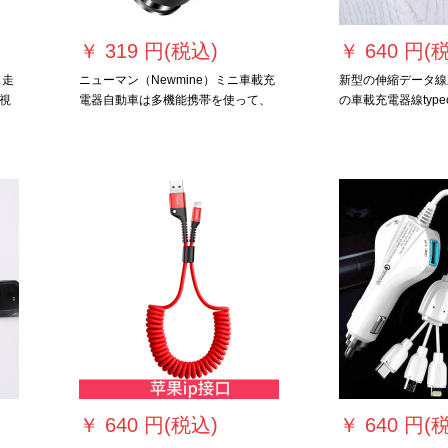
￥
319 円(税込)
￥
640 円(
ス走
ニューマン（Newmine）ミニ車載充
新型の伸縮データ線
視
電器自動車は多機能携帯を使って、
の車載充電器線typ
ガラ
二重USBを充電します。
￥
640 円(税込)
￥
640 円(