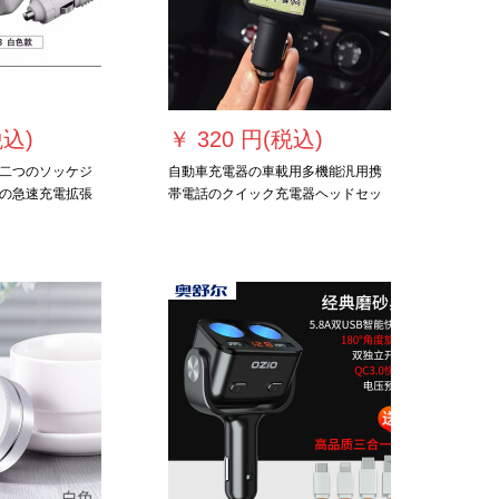
税込)
￥
320 円(税込)
二つのソッケジ
自動車充電器の車載用多機能汎用携
の急速充電拡張
帯電話のクイック充電器ヘッドセッ
引くと、三小型車
トのダブルusb車を充電します。
4 v汎用シガライ
なります。