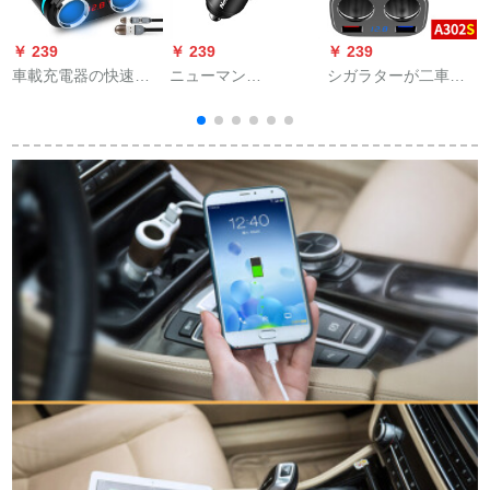
￥ 239
￥ 239
￥ 239
￥
車載充電器の快速充
ニューマン
シガラターが二車載
電車シガラッタプラ
（Newmine）車載充
充電器を引っ張る
グ多機能ブルートゥ
電器シガラターは2台
と、三多機能の高速
ース知能MP 3型
のUSB多機能車シガ
充電が多機能プラグ
UB【無線】2穴電圧
ラタプラグを引く
で多機能に変換さ
監視黒＋データ線
と、携帯のusbインタ
れ、自動車はA 320 S
ーフェースは黒金色
魔力黒閃充を担当す
に充電されます。
る。