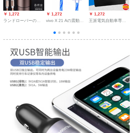
￥ 1,272
￥ 1,272
￥ 1,272
￥
ランドローバーの専
vivo X 21 Aの震動に
王派電気自動車専用
用車の充電器がオー
適用されます。同じ
充電器24 V 48 V 12
ロラに勝って、神行4
タイプの磁気吸収デ
AH 60 V 64 V 72 V
神行者2車の携帯電話
ータ線網の赤い磁石
80 V 84 V 96 V 20
の充電器の車がラン
の速充流光充電線の
AH通用オリジナル商
ドローバー専用（シ
発光夜間光車載用青
品48 V 20 AH T穴
ャンパンの金）を担
色線+三合一
当してAndroidのデー
タ線を持つことを発
見しました。