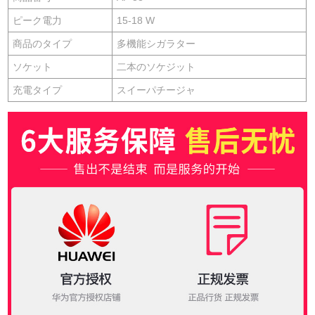
ピーク電力
15-18 W
商品のタイプ
多機能シガラター
ソケット
二本のソケジット
充電タイプ
スイーパチージャ