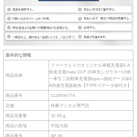
基本的な情報
ファーウェイのオリジナル車載充電器5 A
快速充電mate 10 P 20車充シガラターUSB
商品名称
一牽引二自動車充電器type-c接続データ線5
A快速充電版銀色【TYPE-Cデータ線付き】
商品番号
1129594774
店舗
梓豪デジタル専門店
商品毛重量
32.00 g
商品の産地
中国大陸
商品番号
AP 38