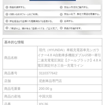
基本的な情報
現代（HYUNDAI）車載充電器車充シガラ
イナー4.8 A自動車多機能ダブルUSB一牽引
商品名称
二速充電電圧測定【クールブラック】4.8 A
電圧測定付き三合一充電ライン
商品番号
3110377642
店舗
尼創車品専門店
商品毛重量
200.00 g
商品の産地
中国大陸
品番
HY-36