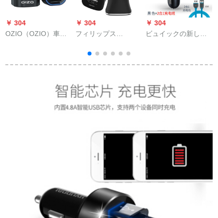
￥ 304
￥ 304
￥ 304
￥
OZIO（OZIO）車載
フィリップス
ビュイックの新しい
充電器5.8 Aインテリ
（PHILPS）車載充電
英朗車載充電器は二
ジェント充電器は、2
器シガラタタ車充ヘ
重usbシガラタタを引
ラ
つのUSB金属本体の
ッドDLPP 018は、
っぱると多機能携帯
電圧を検査し、スマ
2.3.1 AダブルUSBエ
車のブラック+2合1充
ートフォンの温度を
クスプレスL【特価ク
電ラインになりま
12 V/24 Vで充電しま
リアタイプ】DLPP
す。
す。汎用MX 02黒
018を引っぱる。